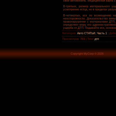
свой автомобиль. Медицинская карта с
В-третьих, размер материального ущ
усмотрение истца, но в пределах разу
В-четвертых, иск по возмещению на
неосторожности. Доказательство вины
правонарушении с материалами ДТП, 
определяет меру его административно
ущерба от ДТП. Подавайте иск, основа
Категория
:
Авто СТАТЬИ. Часть 1
|
Доба
Просмотров
:
703
|
Теги
:
дтп
Copyright MyCorp © 2026