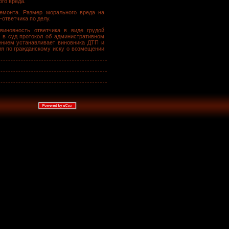
го вреда.
ремонта. Размер морального вреда на
ответчика по делу.
виновность ответчика в виде грудой
я в суд протокол об административном
ением устанавливает виновника ДТП и
ия по гражданскому иску о возмещении