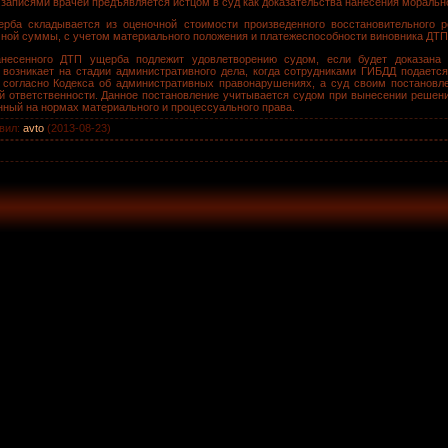
 записями врачей предъявляется истцом в суд как доказательства нанесения морально
ерба складывается из оценочной стоимости произведенного восстановительного 
мной суммы, с учетом материального положения и платежеспособности виновника ДТП-
несенного ДТП ущерба подлежит удовлетворению судом, если будет доказана 
 возникает на стадии административного дела, когда сотрудниками ГИБДД подаетс
согласно Кодекса об административных правонарушениях, а суд своим постановл
й ответственности. Данное постановление учитывается судом при вынесении решен
нный на нормах материального и процессуального права.
вил
:
avto
(2013-08-23)