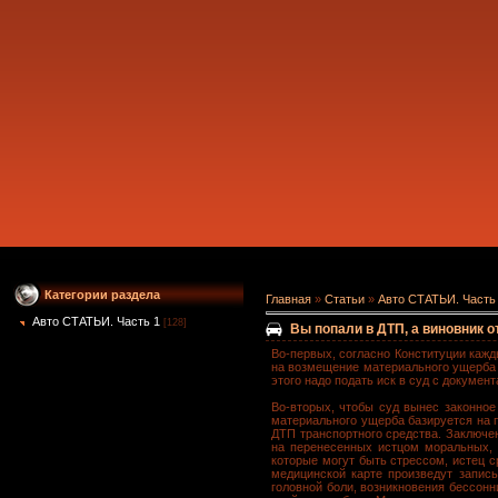
Категории раздела
Главная
»
Статьи
»
Авто СТАТЬИ. Часть
Авто СТАТЬИ. Часть 1
[128]
Вы попали в ДТП, а виновник
Во-первых, согласно Конституции кажд
на возмещение материального ущерба 
этого надо подать иск в суд с докумен
Во-вторых, чтобы суд вынес законное
материального ущерба базируется на 
ДТП транспортного средства. Заключе
на перенесенных истцом моральных, 
которые могут быть стрессом, истец с
медицинской карте произведут запись
головной боли, возникновения бессонн