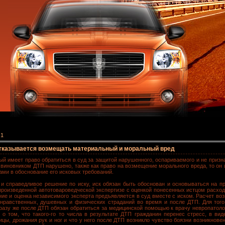
 1
 отказывается возмещать материальный и моральный вред
ый имеет право обратиться в суд за защитой нарушенного, оспариваемого и не призн
виновником ДТП нарушено, также как право на возмещение морального вреда, то он и
тами в обоснование его исковых требований.
 и справедливое решение по иску, иск обязан быть обоснован и основываться на п
произведенной автотовароведческой экспертизе с оценкой понесенных истцом расход
ние и оценка независимого эксперта предъявляется в суд вместе с иском. Расчет во
нравственных, душевных и физических страданий во время и после ДТП. Для того,
разу же после ДТП обязан обратиться за медицинской помощью к врачу невропатологу
 о том, что такого-го то числа в результате ДТП гражданин перенес стресс, в ви
ицы, дрожания рук и ног и что у него после ДТП возникло чувство боязни возникновен