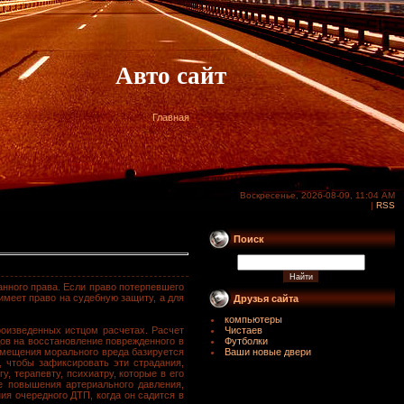
Авто сайт
Главная
Воскресенье, 2026-08-09, 11:04 AM
|
RSS
Поиск
анного права. Если право потерпевшего
меет право на судебную защиту, а для
Друзья сайта
компьютеры
роизведенных истцом расчетах. Расчет
Чистаев
ов на восстановление поврежденного в
Футболки
змещения морального вреда базируется
Ваши новые двери
 чтобы зафиксировать эти страдания,
, терапевту, психиатру, которые в его
де повышения артериального давления,
ия очередного ДТП, когда он садится в