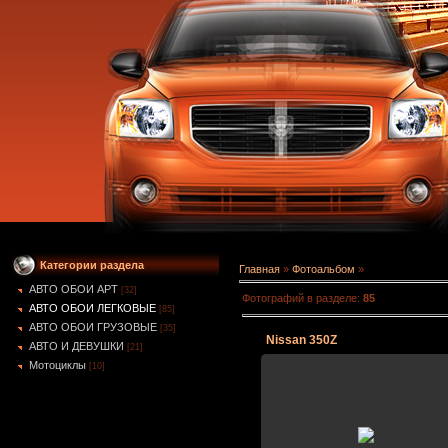
Категории раздела
Главная
»
Фотоальбом
»
АВТО ОБОИ АРТ
[32]
Фотографий в разделе
:
85
АВТО ОБОИ ЛЕГКОВЫЕ
[85]
АВТО ОБОИ ГРУЗОВЫЕ
[35]
Nissan 350Z
АВТО И ДЕВУШКИ
[21]
Мотоциклы
[10]
2007-01-03
Nissan 350Z