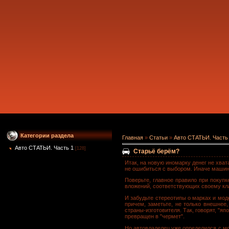
Категории раздела
Главная
»
Статьи
»
Авто СТАТЬИ. Часть
Авто СТАТЬИ. Часть 1
[128]
Старьё берём?
Итак, на новую иномарку денег не хват
не ошибиться с выбором. Иначе машин
Поверьте, главное правило при покупк
вложений, соответствующих своему кла
И забудьте стереотипы о марках и мод
причем, заметьте, не только внешнее
страны-изготовителя. Так, говорят, "я
превращен в "чермет".
Но автовладелец уже определился с мо