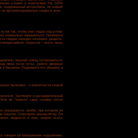
вными узлами и агрегатами. На 100%
е: подержанный автомобиль, не новый!
 на аргументированную скидку в цене.
узов так, чтобы свет падал под углом,
лжно нормально закрываться. Проверьте
ста сварки нередко начинают ржаветь.
нтикоррозийное покрытие - всего лишь
царапины лишний повод поторговаться.
вод люка (если есть), работу дверных
те в багажник. Поднимите его обшивку и
ваные пыльники - о вероятности скорой
вигателе. Загляните в расширительный
(Или же "повело" саму головку после
е указывается пробег, при котором он
ле покупки. Осмотрите аккумулятор. Он
вень жидкости в нем, скорее всего,
фт говорит об изношенном подшипнике.