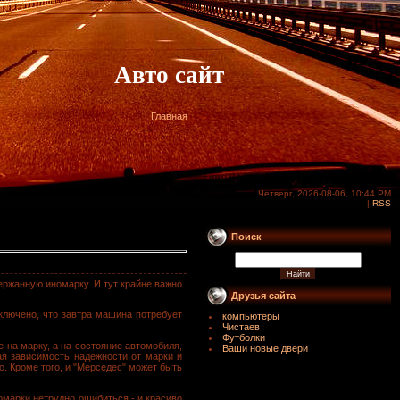
Авто сайт
Главная
Четверг, 2026-08-06, 10:44 PM
|
RSS
Поиск
держанную иномарку. И тут крайне важно
Друзья сайта
сключено, что завтра машина потребует
компьютеры
Чистаев
Футболки
 на марку, а на состояние автомобиля,
Ваши новые двери
ая зависимость надежности от марки и
о. Кроме того, и "Мерседес" может быть
омарки нетрудно ошибиться - и красиво