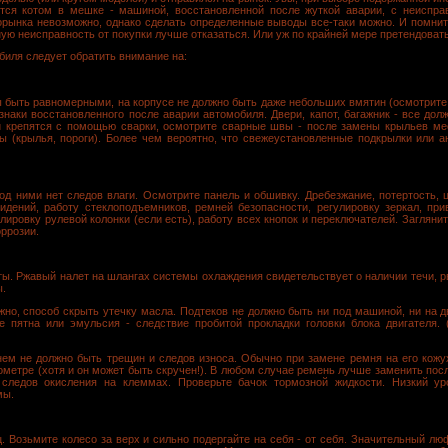
тся котом в мешке - машиной, восстановленной после жуткой аварии, с неиспра
орынка невозможно, однако сделать определенные выводы все-таки можно. И помнит
ую неисправность от покупки лучше отказаться. Или уж по крайней мере претендовать
биля следует обратить внимание на:
быть равномерными, на корпусе не должно быть даже небольших вмятин (осмотрите к
знаки восстановленного после аварии автомобиля. Двери, капот, багажник - все до
и крепятся с помощью сварки, осмотрите сварные швы - после замены крыльев ме
 (крылья, пороги). Более чем вероятно, что свежеустановленные подкрылки или а
под ними нет следов влаги. Осмотрите панель и обшивку. Дребезжание, потертость, 
идений, работу стеклоподъемников, ремней безопасности, регулировку зеркал, при
егулировку рулевой колонки (если есть), работу всех кнопок и переключателей. Загляни
оррозии.
ты. Ржавый налет на шлангах системы охлаждения свидетельствует о наличии течи, р
ы.
жно, способ скрыть утечку масла. Подтеков не должно быть ни под машиной, ни на д
 пятна или эмульсия - следствие пробитой прокладки головки блока двигателя. 
ем не должно быть трещин и следов износа. Обычно при замене ремня на его кожух
ометре (хотя и он может быть скручен!). В любом случае ремень лучше заменить пос
следов окисления на клеммах. Проверьте бачок тормозной жидкости. Низкий уро
мы.
. Возьмите колесо за верх и сильно подергайте на себя - от себя. Значительный лю