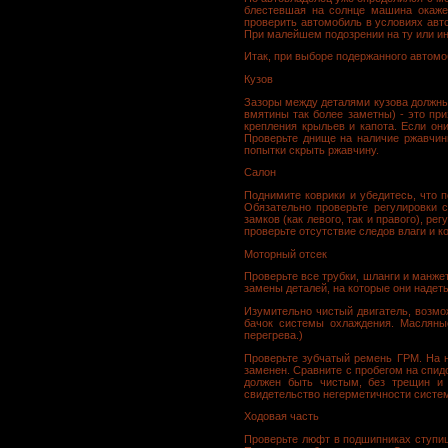
блестевшая на солнце машина окаже
проверить автомобиль в условиях авт
При малейшем подозрении на ту или ин
Итак, при выборе подержанного автомо
Кузов
Зазоры между деталями кузова должны 
вмятины так более заметны) - это при
крепления крыльев и капота. Если он
Проверьте днище на наличие ржавчины
попытки скрыть ржавчину.
Салон
Поднимите коврики и убедитесь, что 
Обязательно проверьте регулировки с
замков (как левого, так и правого), р
проверьте отсутствие следов влаги и к
Моторный отсек
Проверьте все трубки, шланги и манже
замены деталей, на которые они надет
Изумительно чистый двигатель, возмо
бачок системы охлаждения. Масляные
перегрева.)
Проверьте зубчатый ремень ГРМ. На н
заменен. Сравните с пробегом на спид
должен быть чистым, без трещин и 
свидетельство негерметичности систе
Ходовая часть
Проверьте люфт в подшипниках ступиц