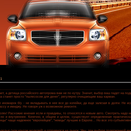
 1
ает, а детища российского автопрома вам не по нутру. Значит, выбор ваш падет на по
а станет просто "пылесосом для денег", регулярно очищающим ваш карман.
е иномарок б/у - не вкладывать в нее все до копейки, да еще залезая в долги. Не и
ссу и имиджу. Не говоря уж о возможном ремонте.
елях! Расхожие мнения если и правдивы, то относятся к новым авто. Смотреть надо не
, но и внутреннее. Конечно, в общем и целом, существует определенная практическ
понцы" чаще надежнее "европейцев", "немцы" лучшие в Европе… Но все это субъективн
делью (или кругом моделей) и отправился на рынок. Увы, при выборе подержанной ин