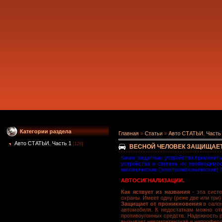
Категории раздела
Главная
»
Статьи
»
Авто СТАТЬИ. Часть
Авто СТАТЬИ. Часть 1
[128]
ВЕСНОЙ ЧЕЛОВЕК ЗАЩИЩАЕТ
Какие защитные устройства применить
устройства и степень их необходимос
механические (электромеханические) 
АВТОСИГНАЛИЗАЦИИ.
Как яствует из названия
- эта сист
охраны. Имеет одну (реже две или три)
Защищает от проникновения
в салон
автомобиля. К недостаткам можно от
противоугонных средств. Надежность р
вызывает некомпетентная и непрофесс