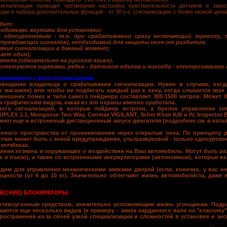
сигнализации приводит чрезмерная настройка чувствительности датчиков и закиса
ции и набора дополнительных функций - от 30 у.е. (сигнализацию с более низкой цен
одит:
бходимыми жгутами для установки;
 одноуровневым - т.е. при срабатывании сразу включающий тревогу, 
упреждающих сигналов), необходимый для защиты окон от разбития;
яние сигнализации в данный момент;
вает один);
ателя (обязательно на русском языке).
лектуются сиренами, редко - датчиком объема и никогда - электрозамками 
ючающиеся к автосигнализациям:
вещания владельца о срабатывании сигнализации. Нужен в случаях, когд
в магазине) или чтобы не подбегать каждый раз к окну, когда слышится зву
 внешних помех и типа самого пейджера составляет 300-1500 метров. Может б
 графическим видом, какая из зон охраны именно сработала.
ого сигнализаций, в которые пейджер встроен, а брелок управления си
EX 2.1, Mongoose Two Way, Cenmax VIGILANT, Scher Khan II,III и IV, Inspector
 имеют еще и встроенный дистанционный запуск двигателя (подробнее см. в катал
.
нного пространства от проникновения через открытые окна. По принципу
чик может быть с зоной предупреждения, ультразвуковой - только одноуровн
хетчбеках.
ния хозяина и окружающих о воздействии на Ваш автомобиль. Могут быть ра
ие и пъезо), а также со встроенными аккумуляторами (автономные), которые 
дим для управления механическими замками дверей (если, конечно, у вас не
ности (от 6 до 10 кг). Значительно облегчают жизнь автомобилиста, даже 
ЕСКИЕ) БЛОКИРАТОРЫ.
отивоугонным средством
, значительно усложняющим жизнь угонщикам. Подра
чаются еще несколько видов (к примеру - замок карданного вала на "классику
остранения из-за своей узкой специализации и сложностей в установке и эк