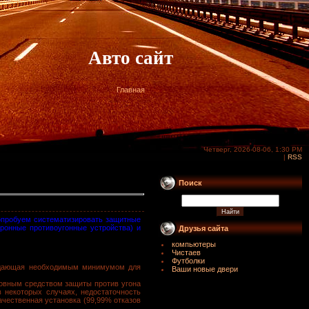
Авто сайт
Главная
Четверг, 2026-08-06, 1:30 PM
|
RSS
Поиск
попробуем систематизировать защитные
тронные противоугонные устройства) и
Друзья сайта
компьютеры
Чистаев
Футболки
ладающая необходимым минимумом для
Ваши новые двери
сновным средством защиты против угона
 некоторых случаях, недостаточность
ачественная установка (99,99% отказов