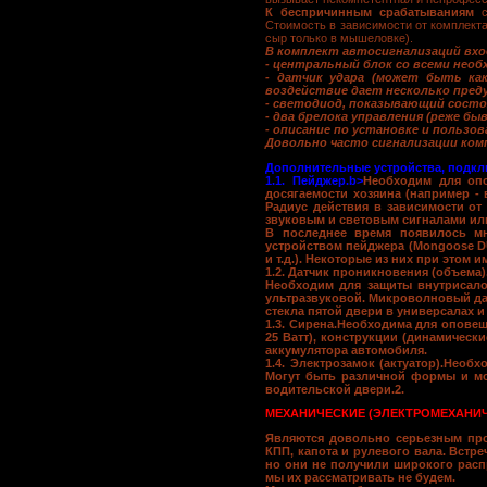
К беспричинным срабатываниям
Стоимость в зависимости от комплекта
сыр только в мышеловке).
В комплект автосигнализаций вх
- центральный блок со всеми нео
- датчик удара (может быть как
воздействие дает несколько пред
- светодиод, показывающий состо
- два брелока управления (реже бы
- описание по установке и пользов
Довольно часто сигнализации комп
Дополнительные устройства, подкл
1.1. Пейджер.
b>
Необходим для опо
досягаемости хозяина (например - 
Радиус действия в зависимости от
звуковым и световым сигналами или
В последнее время появилось мн
устройством пейджера (Mongoose DUPL
и т.д.). Некоторые из них при этом
1.2. Датчик проникновения (объема)
Необходим для защиты внутрисало
ультразвуковой. Микроволновый дат
стекла пятой двери в универсалах и 
1.3. Сирена.
Необходима для оповеще
25 Ватт), конструкции (динамическ
аккумулятора автомобиля.
1.4. Электрозамок (актуатор).
Необхо
Могут быть различной формы и мощ
водительской двери.2.
МЕХАНИЧЕСКИЕ (ЭЛЕКТРОМЕХАНИЧ
Являются довольно серьезным пр
КПП, капота и рулевого вала. Встре
но они не получили широкого распр
мы их рассматривать не будем.