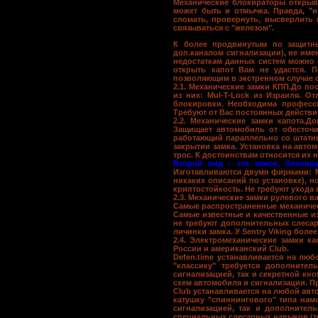
Механические блокираторы
открыва
может быть и отмычка. Правда, "
сломать, провернуть, высверлить 
связываться с "железом".
К более продвинутым по защит
доп.каналом сигнализации), не име
недостаткам данных систем можно о
открыть капот Вам не удастся. 
позволяющим в экстренном случае от
2.1. Механические замки КПП.
До по
из них: Mul-T-Lock из Израиля. 
блокировки. Необходима професс
Требуют от Вас постоянных действи
2.2. Механические замки капота.
До
Защищает автомобиль от обесточи
работающий параллельно со штатны
закрытии замка. Установка на авто
трос. К достоинствам относится их 
Второй вид - это замок, блокир
Изготавливаются двумя фирмами: Mu
никаких описаний по установке), 
криптостойкость. Не требуют ухода
2.3. Механические замки рулевого ва
Самые распространенные механичес
Самые известные и качественные изг
не требуют дополнительных слесарн
личинки замка. У Sentry Viking бол
2.4. Электромеханические замки ка
России и американский Club.
Defen.time устанавливается на лю
"классику" требуется дополнител
сигнализацией, так и секретной кн
схем автомобиля и сигнализации. П
Club
устанавливается на любой автом
катушку "спиннингового" типа нам
сигнализацией, так и дополнител
специальных слесарных навыков (то