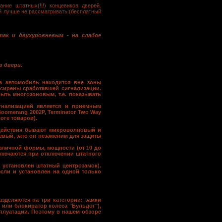
ние штатных(!!!) концевиков дверей.
ой лучше не рассматривать:(бесплатный
так и двухуровневым - на слабое
в двери.
а автомобиль находится вне зоны
к сирены сработавшей сигнализации.
ыть многозоновым, т.е. показывать
гнализацией является и приемным
 Boomerang 2002P, Terminator Two Way
оге товаров).
 действия бывают микроволновый и
евый, зато он незаменим для защиты
зличной формы, мощности (от 10 до
включаются при отключении штатного
 установлен штатный центрозамок).
если и установлен на одной только
зделяются на три категории: замки
" или блокиратор колеса "Бульдог"),
сплуатации. Поэтому в нашем обзоре