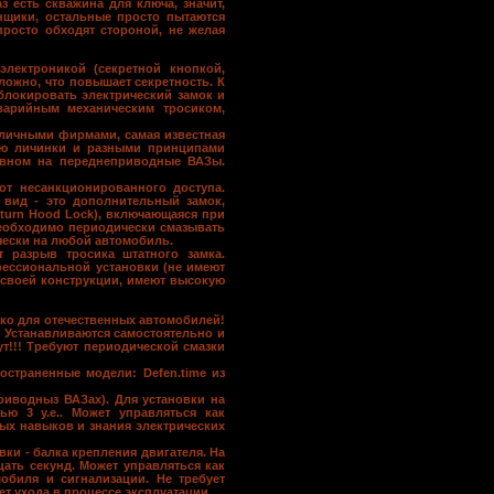
з есть скважина для ключа, значит,
нщики, остальные просто пытаются
просто обходят стороной, не желая
электроникой (секретной кнопкой,
ложно, что повышает секретность. К
зблокировать электрический замок и
варийным механическим тросиком,
личными фирмами, самая известная
тью личинки и разными принципами
овном на переднеприводные ВАЗы.
от несанкционированного доступа.
 вид - это дополнительный замок,
turn Hood Lock), включающаяся при
 необходимо периодически смазывать
ически на любой автомобиль.
 разрыв тросика штатного замка.
офессиональной установки (не имеют
 своей конструкции, имеют высокую
ко для отечественных автомобилей!
З. Устанавливаются самостоятельно и
ут!!! Требуют периодической смазки
остраненные модели: Defen.time из
риводныз ВАЗах). Для установки на
ью 3 у.е.. Может управляться как
ных навыков и знания электрических
вки - балка крепления двигателя. На
ать секунд. Может управляться как
обиля и сигнализации. Не требует
т ухода в процессе эксплуатации.