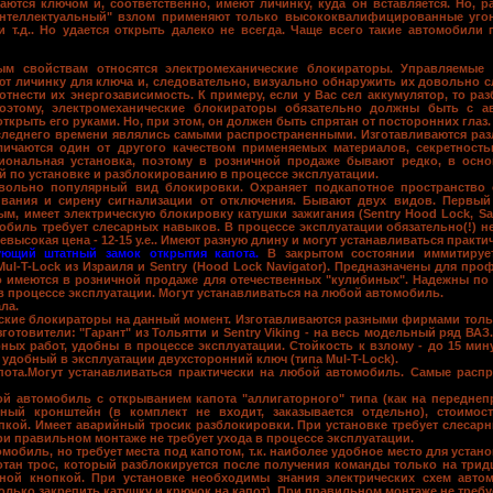
ются ключом и, соответственно, имеют личинку, куда он вставляется. Но, ра
интеллектуальный" взлом применяют только высококвалифицированные уго
и т.д.. Но удается открыть далеко не всегда. Чаще всего такие автомобили 
ным свойствам
относятся электромеханические блокираторы. Управляемые 
ют личинку для ключа и, следовательно, визуально обнаружить их довольно с
тнести их энергозависимость. К примеру, если у Вас сел аккумулятор, то ра
Поэтому, электромеханические блокираторы обязательно должны быть с а
крыть его руками. Но, при этом, он должен быть спрятан от посторонних глаз.
следнего времени являлись самыми распространенными. Изготавливаются раз
Отличаются один от другого качеством применяемых материалов, секретнос
иональная установка, поэтому в розничной продаже бывают редко, в осн
й по установке и разблокированию в процессе эксплуатации.
вольно популярный вид блокировки. Охраняет подкапотное пространство 
вания и сирену сигнализации от отключения. Бывают двух видов. Первый
м, имеет электрическую блокировку катушки зажигания (Sentry Hood Lock, Sa
мобиль требует слесарных навыков. В процессе эксплуатации обязательно(!)
невысокая цена - 12-15 у.е.. Имеют разную длину и могут устанавливаться практ
ующий штатный замок открытия капота.
В закрытом состоянии иммитирует
l-T-Lock из Израиля и Sentry (Hood Lock Navigator). Предназначены для пр
но имеются в розничной продаже для отечественных "кулибиных". Надежны по
 в процессе эксплуатации. Могут устанавливаться на любой автомобиль.
ла.
кие блокираторы на данный момент. Изготавливаются разными фирмами толь
отовители: "Гарант" из Тольятти и Sentry Viking - на весь модельный ряд ВА
ых работ, удобны в процессе эксплуатации. Стойкость к взлому - до 15 мин
ее удобный в эксплуатации двухсторонний ключ (типа Mul-T-Lock).
пота.
Могут устанавливаться практически на любой автомобиль. Самые распр
бой автомобиль с открыванием капота "аллигаторного" типа (как на переднеп
ьный кронштейн (в комплект не входит, заказывается отдельно), стоимост
опкой. Имеет аварийный тросик разблокировки. При установке требует слесар
ри правильном монтаже не требует ухода в процессе эксплуатации.
обиль, но требует места под капотом, т.к. наиболее удобное место для устано
отан трос, который разблокируется после получения команды только на тридц
ьной кнопкой. При установке необходимы знания электрических схем автом
лько закрепить катушку и крючок на капот). При правильном монтаже не требуе