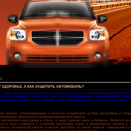
 1
 ЗДОРОВЬЕ, А КАК ЗАЩИТИТЬ АВТОМОБИЛЬ?
, чтобы машина была цела и в то же время за все это не переплачивать? Давайте 
ти для конкретного случая. Их всего три: автосигнализации, иммобилайзеры (элек
блокираторы. Каждое из них обладает своим преимуществом и своими недостатками.
ема защиты, сигнализирующая о попытках воздействия на Ваш автомобиль и об
 блокировки двигателя от несанкционированного запуска.
 автомобиля через двери и стекла, а также охраняет капот и багажник. Является о
нести лишь сложность в установке (необходим навык и определенные знания) и, в
аботы сигнализаций зависит от многих факторов, но самый главный - правильная и к
иональная попытка "приладить" систему к вашему автомобилю).