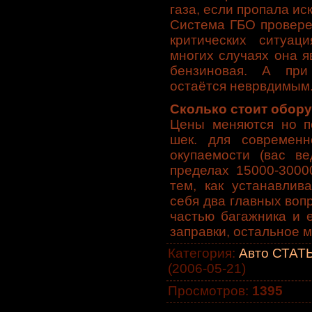
газа, если пропала ис
Система ГБО провере
критических ситуац
многих случаях она я
бензиновая. А при
остаётся неврвдимым
Сколько стоит обор
Цены меняются но по
шек. для современн
окупаемости (вас ве
пределах 15000-3000
тем, как устанавлив
себя два главных вопр
частью багажника и 
заправки, остальное м
Категория
:
Авто СТАТЬ
(2006-05-21)
Просмотров
:
1395