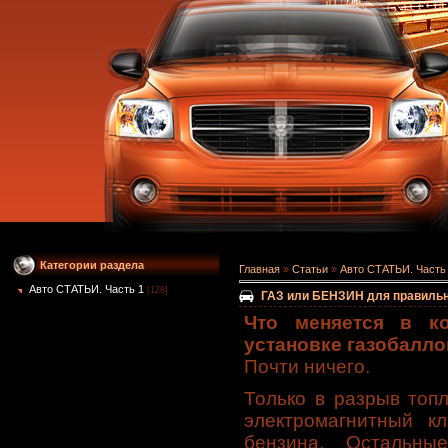
Категории раздела
Главная
»
Статьи
»
Авто СТАТЬИ. Часть
Авто СТАТЬИ. Часть 1
[128]
ГАЗ или БЕНЗИН для правильн
Что меняется в ко
установке газобалло
Почти ничего.
Только в разрыв топ
электромагнитный к
бензина. Остальн