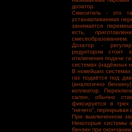
дозатор.
Смеситель - это т
устанавливаемая пер
занимается перемеш
есть, приготовл
смесеобразованием.
Дозатор - регулир
редуктором стоит э
отключения подачи га
системах (надёжных н
В новейших системах S
газ подаётся под да
(аналогично бензину
коллектор. Переключ
салон, обычно ста
фиксируется в трех 
"ничего", перекрывая 
При выключенном заж
Некоторые системы а
бензин при окончании