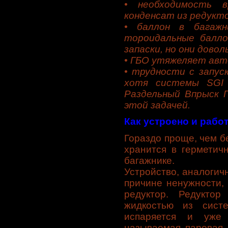
• необходимость 
конденсат из редукт
• баллон в багажн
тороидальные балло
запаски, но они довол
• ГБО утяжеляет авто
• трудности с запус
хотя системы SGI –
Раздельный Впрыск Г
этой задачей.
Как устроено и рабо
Гораздо проще, чем б
хранится в герметич
багажнике.
Устройство, аналогич
причине ненужности, 
редуктор. Редуктор
жидкостью из сист
испаряется и уже 
называемая паровая 