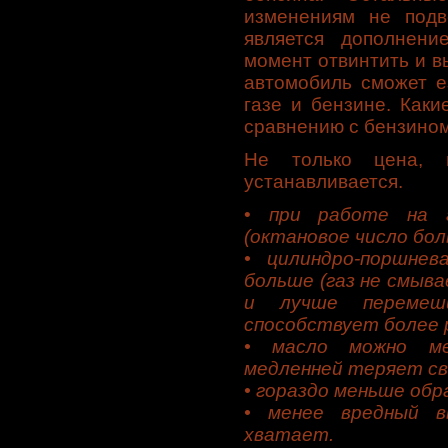
изменениям не подве
является дополнен
момент отвинтить и в
автомобиль сможет е
газе и бензине. Каки
сравнению с бензино
Не только цена, 
устанавливается.
•
при работе на г
(октановое число бол
• цилиндро-поршнев
больше (газ не смыв
и лучше перемеш
способствует более 
• масло можно ме
медленней теряет св
• гораздо меньше обр
• менее вредный 
хватает.