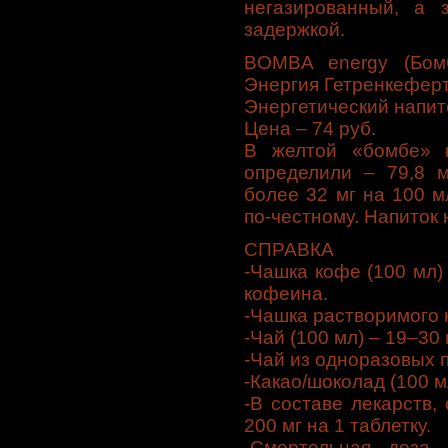
негазированный, а з
задержкой.
BOMBA energy (Бом
Энергия Гетренкеферт
Энергетический напит
Цена – 74 руб.
В желтой «бомбе» 
определили – 79,8 м
более 32 мг на 100 мл
по-честному. Напиток 
СПРАВКА
-Чашка кофе (100 мл)
кофеина.
-Чашка растворимого к
-Чай (100 мл) – 19–30 
-Чай из одноразовых п
-Какао/шоколад (100 мл
-В составе лекарств,
200 мг на 1 таблетку.
-Смертельная доза