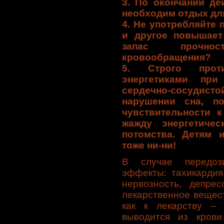
3. По окончании де
необходим отдых дл
4. Не употребляйте 
и другое повышает 
запас прочно
кровообращения?
5. Строго проти
энергетиками при 
сердечно-сосуди
нарушении сна, п
чувствительности к
жажду энергетиче
потомства. Детям 
тоже ни-ни!
В случае передоз
эффекты: тахикардия
нервозность, депре
лекарственное вещест
как к лекарству –
выводится из кров