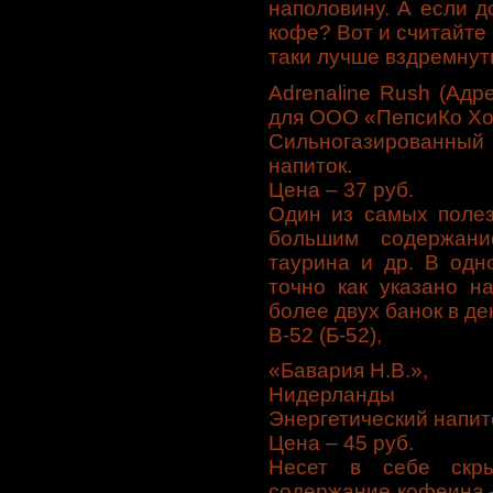
наполовину. А если д
кофе? Вот и считайте
таки лучше вздремнут
Adrenaline Rush (Ад
для ООО «ПепсиКо Хо
Сильногазированный 
напиток.
Цена – 37 руб.
Один из самых полез
большим содержани
таурина и др. В одн
точно как указано н
более двух банок в де
B-52 (Б-52),
«Бавария Н.В.»,
Нидерланды
Энергетический напит
Цена – 45 руб.
Несет в себе скры
содержание кофеина –