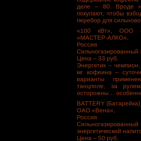
деле – 80. Вроде н
покупают, чтобы взбо
перебор для сильнов
«100 кВт», ООО «П
«МАСТЕР-АЛКО»,
Россия
Сильногазированный э
Цена – 33 руб.
Энергетик – чемпион.
мг кофеина – суточ
варианты примене
танцполе, за руле
осторожны… особенно
BATTERY (Батарейка)
ОАО «Вена»,
Россия
Сильногазирован
энергетический напито
Цена – 50 руб.