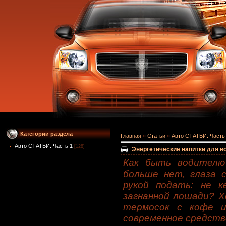
Категории раздела
Главная
»
Статьи
»
Авто СТАТЬИ. Часть
Авто СТАТЬИ. Часть 1
[128]
Энергетические напитки для 
Как быть водителю 
больше нет, глаза 
рукой подать: не к
загнанной лошади? Х
термосок с кофе и
современное средств