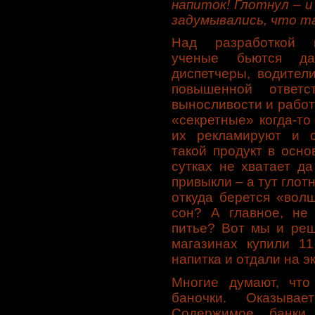
напиток! Глотнул – 
задумывались, что т
Над разработкой в
ученые бьются дав
диспетчеры, водители
повышенной ответс
выносливости и работ
«секретные» когда-т
их рекламируют и с
такой продукт в осн
сутках не хватает д
привыкли – а тут глот
откуда берется «вол
сон? А главное, не
питье? Вот мы и реш
магазинах купили 1
напитка и отдали на э
Многие думают, что
баночки. Оказыва
Содержимое банки