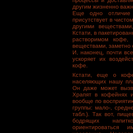
процессы и доставля
другим жизненно важ
Еще одно отличие 
присутствует в чистом
другими веществами
Кстати, в пакетирова
растворимом кофе,
веществами, заметно 
И, наконец, почти вс
ускоряет их воздейс
кофе.
Кстати, еще о коф
населяющих нашу пла
Он даже может вызв
Храпят в кофейнях и
вообще по восприяти
группы: мало-, средн
табл.). Так вот, пищ
бодрящих напит
ориентироваться 