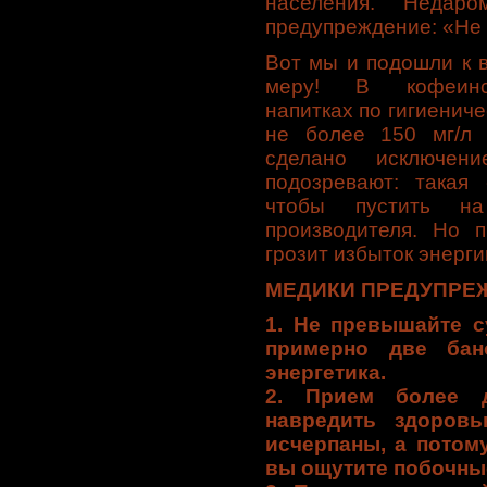
населения. Недаро
предупреждение: «Не б
Вот мы и подошли к 
меру! В кофеинсо
напитках по гигиенич
не более 150 мг/л 
сделано исключен
подозревают: такая
чтобы пустить н
производителя. Но 
грозит избыток энерги
МЕДИКИ ПРЕДУПРЕ
1. Не превышайте с
примерно две бано
энергетика.
2. Прием более 
навредить здоровь
исчерпаны, а потом
вы ощутите побочны