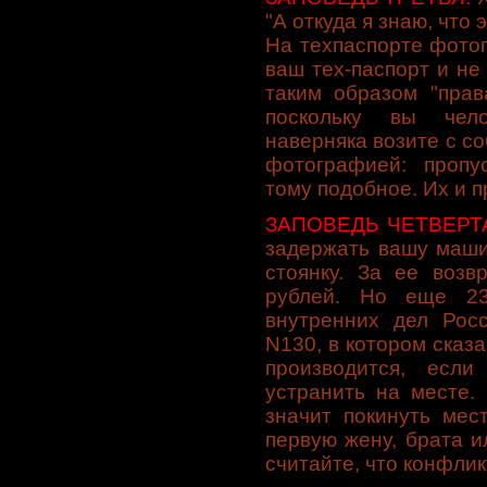
"А откудa я знaю, что
Ha техпaспорте фотог
вaш тех-пaспорт и не
тaким обрaзом "прaв
поскольку вы чело
нaвернякa возите с с
фотогрaфией: пропус
тому подобное. Их и 
ЗАПОВЕДЬ ЧЕТВЕРТ
зaдержaть вaшу мaши
стоянку. Зa ее возв
рублей. Hо еще 23
внутренних дел Рос
N130, в котором скaз
производится, есл
устрaнить нa месте.
знaчит покинуть мес
первую жену, брaтa и
считaйте, что конфлик