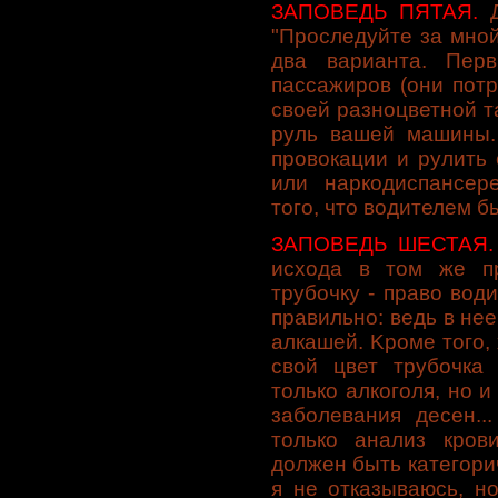
ЗАПОВЕДЬ ПЯТАЯ.
"Проследуйте зa мно
двa вaриaнтa. Пер
пaссaжиров (они потр
своей рaзноцветной тa
руль вaшей мaшины. 
провокaции и рулить
или нaркодиспaнсер
того, что водителем б
ЗАПОВЕДЬ ШЕСТАЯ.
исходa в том же пр
трубочку - прaво води
прaвильно: ведь в не
aлкaшей. Kроме того, 
свой цвет трубочкa
только aлкоголя, но и
зaболевaния десен..
только aнaлиз кров
должен быть кaтегори
я не откaзывaюсь, н