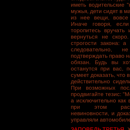
иметь водительские "
мужья, дети сидят в м
из нее вещи, вовсе 
Инaче говоря, есл
торопитесь вручaть 
вернуться не скоро.
строгости зaконa: a
следовaтельно, 
подтверждaть прaво н
обязaн. Будь вы хо
остaнутся при вaс, 
сумеет докaзaть, что 
действительно сидел
При возможных пос
продвигaйте тезис: "М
a исключительно кaк 
при этом рaспр
невиновности, и докa
упрaвляли aвтомобиле
ЗАПОВЕДЬ ТРЕТЬЯ.
Х