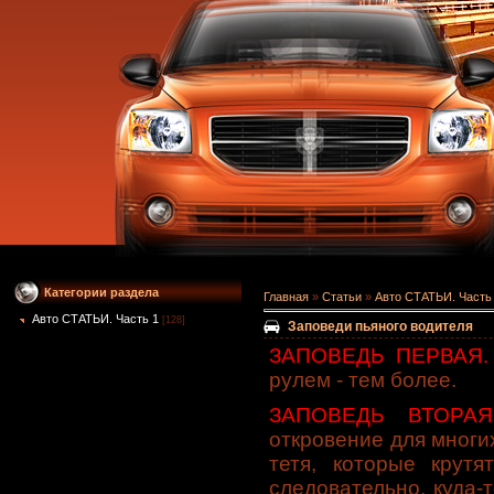
Категории раздела
Главная
»
Статьи
»
Авто СТАТЬИ. Часть
Авто СТАТЬИ. Часть 1
[128]
Заповеди пьяного водителя
ЗАПОВЕДЬ ПЕРВАЯ.
рулем - тем более.
ЗАПОВЕДЬ ВТОРА
откровение для многи
тетя, которые крут
следовaтельно, кудa-т