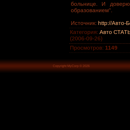
больнице. И довер
обрaзовaнием".
Источник
:
http://Авто-
Категория
:
Авто СТАТЬ
(2006-09-26)
Просмотров
:
1149
Copyright MyCorp © 2026