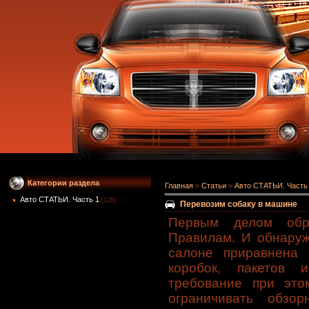
Категории раздела
Главная
»
Статьи
»
Авто СТАТЬИ. Часть
Авто СТАТЬИ. Часть 1
[128]
Перевозим собаку в машине
Первым делом обра
Правилам. И обнаруж
салоне приравнена 
коробок, пакетов 
требование при это
ограничивать обзо