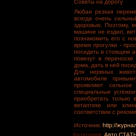
Советы на дорогу
Любая резкая переме
всегда очень сильны
здоровью. Поэтому, 
машине не ездил, ве
познакомить его с н
время прогулки - про
посидеть в стоящем а
повезут в переноске
дома, дать в ней поси
Для нервных живот
автомобиле привык
проявляют сильное 
специальные успокои
приобретать только 
ветаптеке или кли
соответствии с реком
Источник
:
http://журн
Категория
:
Авто СТАТЬ