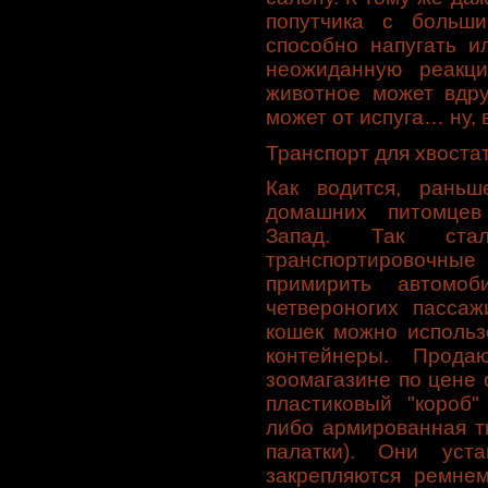
попутчика с больши
способно напугать и
неожиданную реакц
животное может вдру
может от испуга… ну, 
Транспорт для хвоста
Как водится, раньш
домашних питомцев
Запад. Так стал
транспортировочные
примирить автомоб
четвероногих пассаж
кошек можно использ
контейнеры. Прод
зоомагазине по цене 
пластиковый "короб"
либо армированная т
палатки). Они уст
закрепляются ремне