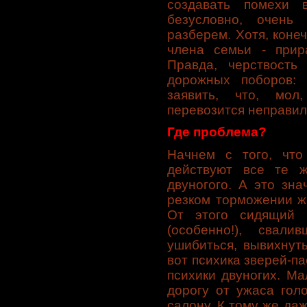
создавать помехи 
безусловно, очень
разберем. Хотя, конеч
члена семьи - прир
Правда, черствост
дорожных поборов: 
заявить, что, мо
перевозится неправил
Где проблема?
Начнем с того, что
действуют все те 
двуногого. А это зна
резком торможении ж
От этого сидящий 
(особенно!), свал
ушибиться, вывихнуть
вот психика зверей-п
психики двуногих. Ма
дорогу от ужаса гол
салону. К тому же да