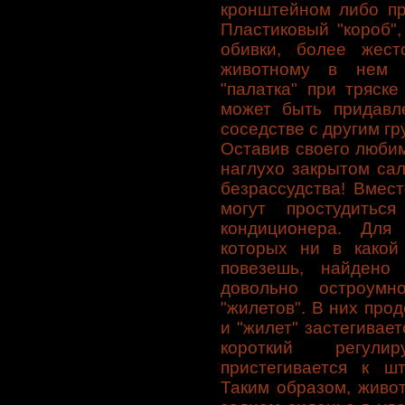
кронштейном либо пр
Пластиковый "короб"
обивки, более жес
животному в нем м
"палатка" при тряске
может быть придавл
соседстве с другим гр
Оставив своего люби
наглухо закрытом сал
безрассудства! Вмес
могут простудитьс
кондиционера. Для
которых ни в какой
повезешь, найдено 
довольно остроумн
"жилетов". В них про
и "жилет" застегивает
короткий регул
пристегивается к ш
Таким образом, живо