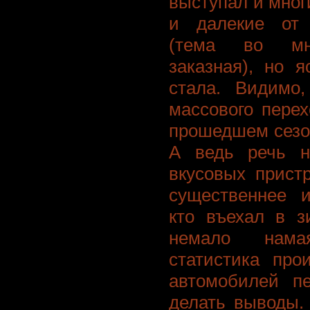
выступал и мног
и далекие от 
(тема во мно
заказная), но 
стала. Видимо
массового пере
прошедшем сезо
А ведь речь н
вкусовых прист
существеннее и
кто въехал в з
немало нама
статистика про
автомобилей п
делать выводы.