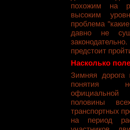
похожим на р
высоким уровн
проблема "каки
давно не сущ
законодательно
предстоит пройти
Насколько пол
Зимняя дорога 
понятия н
официальной 
половины все
транспортных п
на период ра
участников д