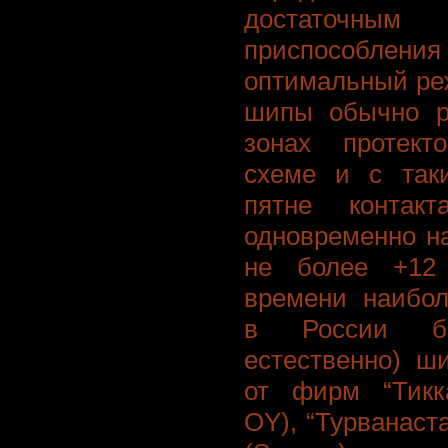
достаточным 
приспособлени
оптимальный ре
шипы обычно р
зонах протект
схеме и с так
пятне контак
одновременно н
не более +12 
времени наибол
в России б
естественно) ш
от фирм “Тикка
OY), “Турванаста