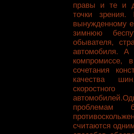
правы и те и д
точки зрения. 
вынужденному е
зимнюю беспу
обывателя, стр
автомобиля. А 
компромиссе, в
сочетания конс
качества шин
скоростного
автомобилей.
проблемам б
противоскольже
считаются одни