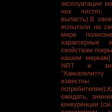
эксплуатации ма
них чистят, 
выпасть).В сво
испытали на св
мире полиго
характерные 
свойствам покры
нашим меркам)
NRT и зим
"Хаккапелитту
известн
потребителям
ожидать, зимни
конкуренции (см
параметром с