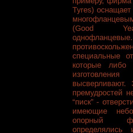
примеру, фирма 
Tyres) оснащает
многофланцевым
(Good Yea
однофланцевые
противоскольж
специальные от
которые либо
изготовле
высверливают. 
премудростей н
“писк” - отверс
имеющие небо
опорный фл
определялись