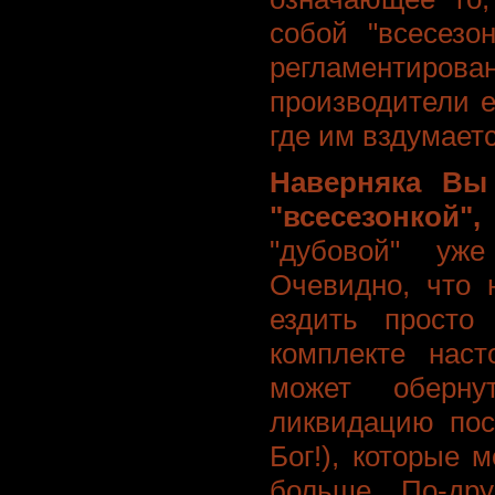
собой "всесезо
регламентирова
производители е
где им вздумаетс
Наверняка Вы
"всесезонкой"
"дубовой" уж
Очевидно, что 
ездить просто
комплекте нас
может оберну
ликвидацию пос
Бог!), которые 
больше. По-дру