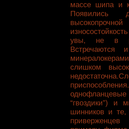
массе шипа и к
Появились 
высокопроч
износостойкость 
увы, не в ро
Встречаются 
минералокерам
слишком высок
недостаточна.С
приспособления
однофланцевы
“гвоздики”) и 
шинников и те,
приверженцев