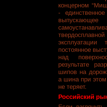
концерном “Миш
- единственное
выпуска
самоустана
твердосплавной
эксплуатации 
постоянное выст
над поверхно
результате раз
шипов на дорож
а шина при этом
не теряет.
Российский рын
Если взглянуть