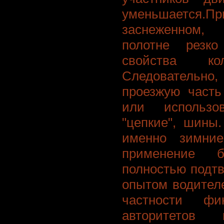
уменьшается.П
заснеженном,
полотне резк
свойства к
Следовательн
проезжую часть
или использо
"цепкие", шины
именно зимни
применение бе
полностью подт
опытом водител
частности фи
авторитетов