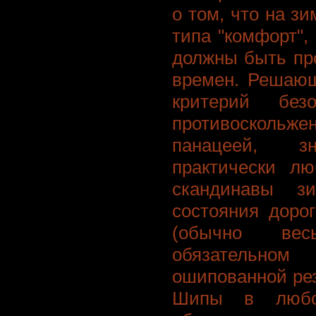
о том, что на з
типа "комфорт",
должны быть пр
времен. Решающ
критерий без
противосколь
панацеей, зн
практически лю
скандинавы з
состояния доро
(обычно вес
обязательном
ошипованной рез
Шипы в любо