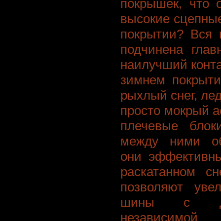
покрышек, что 
высокие сцепные
покрытии? Вся 
подчинена глав
наилучший конта
зимнем покрыти
рыхлый снег, ле
просто мокрый 
плечевые блок
между ними об
они эффективн
раскатанном сн
позволяют увел
шины с дор
независимой 