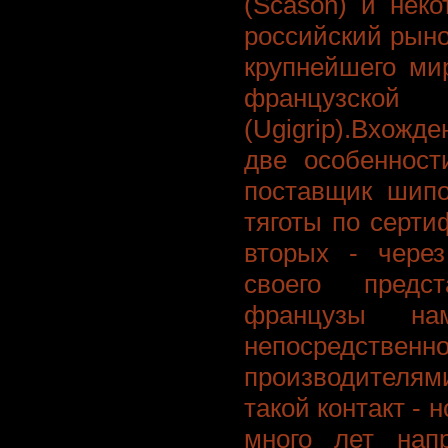
(Scason) и нек
российский рыно
крупнейшего ми
французской
(Ugigrip).Вхож
две особенност
поставщик шипо
тяготы по серти
вторых - через
своего предс
французы нам
непосредстве
производителям
такой контакт - 
много лет нап