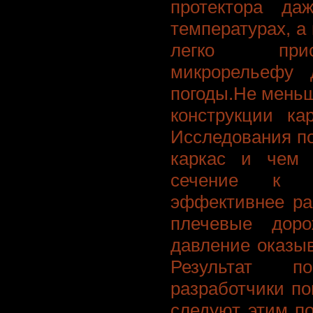
протектора да
температурах, а
легко прис
микрорельефу 
погоды.Не мень
конструкции к
Исследования по
каркас и чем 
сечение к пр
эффективнее ра
плечевые дор
давление оказы
Результат п
разработчики п
следуют этим п