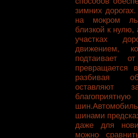
способов обесп
зимних дорогах
на мокром ль
близкой к нулю,
участках до
движением, к
подтаивает о
превращается в
разбивая об
оставляют з
благоприят
шин.Автомоби
шинами предска
даже для нови
можно сравнит