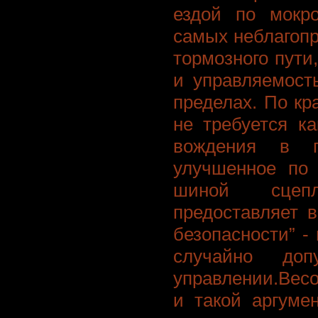
ездой по мокр
самых неблагоп
тормозного пути
и управляемост
пределах. По кр
не требуется к
вождения в г
улучшенное по
шиной сцеп
предоставляет 
безопасности” -
случайно до
управлении.Вес
и такой аргуме