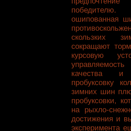
предпочтени
победителю
ошипованная ши
противосколь
скользких з
сокращают торм
курсовую уст
управляемос
качества и
пробуксовку ко
зимних шин плю
пробуксовки, ко
на рыхло-снежн
достижения и вы
эксперимента е