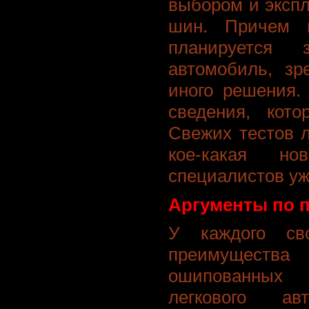
выбором и эксп
шин. Причем и
планируется
автомобиль, зр
иного решения.
сведения, кото
Свежих тестов 
кое-какая н
специалистов уж
Аргументы по 
У каждого св
преимущест
ошипованных 
легкового а