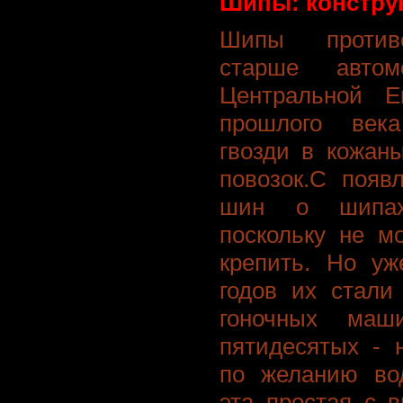
Шипы: конструк
Шипы противо
старше автом
Центральной 
прошлого век
гвозди в кожан
повозок.С появ
шин о шипах
поскольку не м
крепить. Но уж
годов их стали
гоночных маш
пятидесятых - 
по желанию вод
эта простая с 