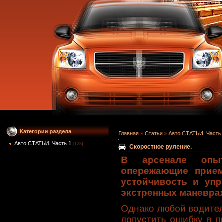
Категории раздела
Главная
»
Статьи
»
Авто СТАТЬИ. Часть
Авто СТАТЬИ. Часть 1
[128]
Скоростное руление.
В арсенале опы
опережающие прием
устойчивость и уп
экстренных маневра
Однако любой водител
допустить ошибку в п