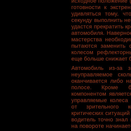
исходное положение (
готовности к экстре
удивляться тому, ч
секунду выполнить не
удастся прекратить к
автомобиля. Наверное
мастерства необходи
пытаются заменить 
колесом рефлекторн
еще больше снижает б
Автомобиль из-за 
неуправляемое скол
оканчивается либо н
полосе. Кроме б
компонентом являетс
управляемые колеса 
от зрительного к
критических ситуаций
водитель точно знал
на повороте начинает