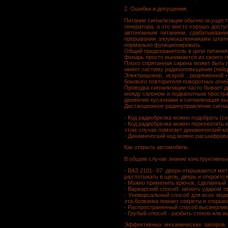
2. Ошибки и допущения.
Питание сигнализации обычно осуществ
генератора, а это место хорошо досту
автономным питанием, срабатываани
прерывании злоумышленниками штатно
нормально функционировать.
Общий предохранитель в цепи питания 
фонарь просто вынимается из своего г
Плохо спрятанная сирена может быть п
имеет систему радиооповещения (пейд
Электрошокер, искрой , разряженной 
бокового повторителя поворотных огней
Проводка сигнализации часто бывает д
между салоном и подкапотным простран
движение кусачками и сигнализация в
Дистанционное радиоуправление сигна
- Код радиобрелка можно подобрать (с
- Код радиобрелка можно перехватить 
этом случае помогает динамический к
- Динамический код можно расшифроват
Как открыть автомобиль.
В общем случае знание конструктивных
- ВАЗ 2101- 07: двери открываются ме
раз потыкать в щель, дверь и откроется
- Можно применить крючок, сделанный и
- Варварский способ: загнать ударом т
- Универсальный способ для всех мод
эта болванка ломает секреты и открыва
- Распространенный способ высверлив
- Грубый способ - разбить стекло или в
Эффективных механических запоров, 