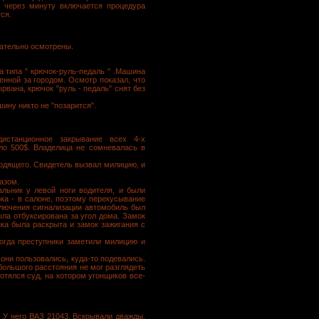
о через минуту включается процедура
ся.
щательно осмотрены.
а типа " крючок-руль-педаль " .Машина
нной за городом. Осмотр показал, что
вана, крючок "руль - педаль" снят без
ину никто не "позарится".
дистанционное закрывание всех 4-х
оло 500$. Владелица не сомневалась в
одящего. Свидетель вызвал милицию, и
азом.
льник у левой ноги водителя, и были
ока - в салоне, поэтому перекусывание
ключения сигнализации автомобиль был
ла отбуксирована за угол дома. Замок
нка была раскрыта и замок зажигания с
огда преступники заметили милицию и
они пользовались, куда-то подевались.
 большого расстояния не мог разглядеть
отялся суд, на котором угонщиков все-
. У него ВАЗ 21043. Вскрывали дважды.