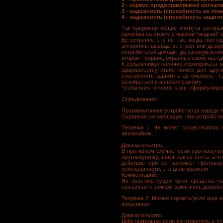
2 - сервис предоставляемой сигнализ
3 - надежность (способность не ломат
4 - надежность (способность защити
Так например общие эпитеты ,которым
наклейка на стекле с маркой "модной" с
Естественно это не так: когда пол-г
алгоритмы вывода из строя или дезор
потребителей доходит до ознакомления
втором - сервис, охранные свойства гд
К сожалению,и наличие сертификата ка
здоровья,отсутствие помех для друг
способность защитить автомобиль. Та
разобраться в вопросе самому.
Чтобы внести ясность мы сформулирова
Определения:
Противоугонное устройство (в народе п
Охранная сигнализация -это устройств
Теорема 1. Не может существовать п
автомобиль.
Доказательство.
В противном случае, если противоугон
противоугонку, знает, как ее снять, а
действие при ее поломке. Противоу
неисправности, это дело времени.
Комментарий.
На практике существуют средства тол
связанная с замком зажигания, довольн
Теорема 2. Можно сделать(если еще н
покушении.
Доказательство.
Действительно: если изготовитель и у