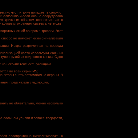
естно что питание попадает в салон от
игнализацию и если она не оборудована
ия должным образом оповестит вас о
о которым охранная система не может
воротных огней во время тревоги. Этот
 способ не поможет, если сигнализация
зации. Искра, разряженная на провода
игнализацией часто используют сальник
тупен рукой из под левого крыла. Одно
 на некомпетентность угонщика.
еется во всей серии MS).
р, чтобы снять автомобиль с охраны. В
вания, предсказать следующий.
знать не обязательно, можно несколько
о большом усилии и запасе твердости,
обов своевременно сигнализировать о