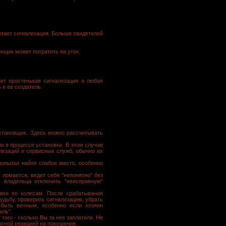
ботает сигнализация. Больше свидетелей
нщик может потратить на угон.
жет простенькая сигнализация и любая
 и ее создатель.
установщик. Здесь можно рассчитывать
и в процессе установки. В этом случае
ализаций и сервисных служб, обычно их
попытки найти слабое место, особенно
ломается, ведет себя "непонятно" без
ь владельца отключить "неисправную"
овки по колесам. После срабатывания
удьбу, проверить сигнализацию, убрать
 быть вечным, особенно если хозяин
иль".
того - сколько Вы за нее заплатили. Не
атной реакцией на покушение.