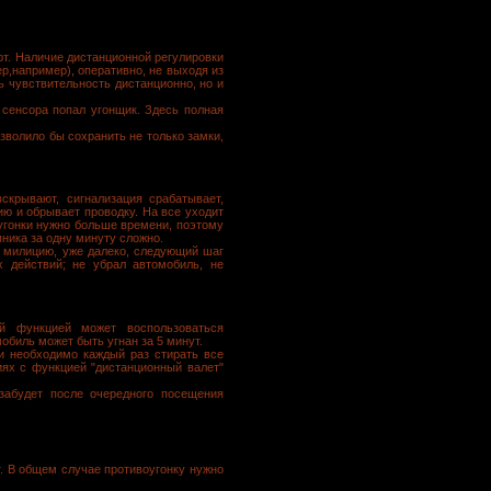
ют. Наличие дистанционной регулировки
р,например), оперативно, не выходя из
ь чувствительность дистанционно, но и
 сенсора попал угонщик. Здесь полная
зволило бы сохранить не только замки,
крывают, сигнализация срабатывает,
ию и обрывает проводку. На все уходит
оугонки нужно больше времени, поэтому
пника за одну минуту сложно.
ь милицию, уже далеко, следующий шаг
х действий; не убрал автомобиль, не
й функцией может воспользоваться
обиль может быть угнан за 5 минут.
ии необходимо каждый раз стирать все
циях с функцией "дистанционный валет"
 забудет после очередного посещения
т. В общем случае противоугонку нужно