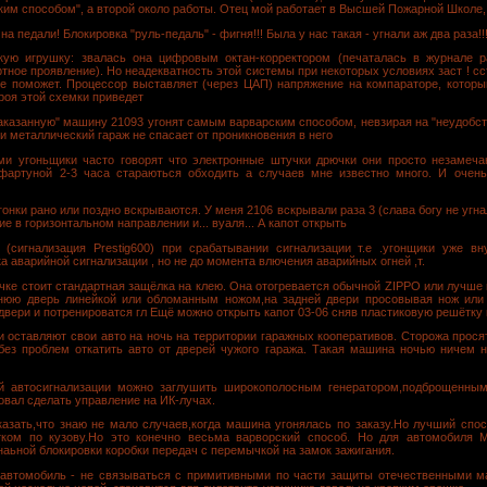
ким способом", а второй около работы. Отец мой работает в Высшей Пожарной Школе, в
педали! Блокировка "руль-педаль" - фигня!!! Была у нас такая - угнали аж два раза!!!
ую игрушку: звалась она цифровым октан-корректором (печаталась в журнале р
тное проявление). Но неадекватность этой системы при некоторых условиях заст ! сст
не поможет. Процессор выставляет (через ЦАП) напряжение на компараторе, которы
троя этой схемки приведет
казанную" машину 21093 угонят самым варварским способом, невзирая на "неудобст
ти металлический гараж не спасает от проникновения в него
и угоньщики часто говорят что электронные штучки дрючки они просто незамеч
 фартуной 2-3 часа стараються обходить а случаев мне известно много. И очен
нки рано или поздно вскрываются. У меня 2106 вскрывали раза 3 (слава богу не угна
е в горизонтальном направлении и... вуаля... А капот открыть
сигнализация Prestig600) при срабатывании сигнализации т.е .угонщики уже вн
а аварийной сигнализации , но не до момента влючения аварийных огней ,т.
ке стоит стандартная защёлка на клею. Она отогревается обычной ZIPPO или лучше 
днюю дверь линейкой или обломанным ножом,на задней двери просовывая нож или
двери и потренироватся гл Ещё можно открыть капот 03-06 сняв пластиковую решётку и
оставляют свои авто на ночь на территории гаражных кооперативов. Сторожа просят
без проблем откатить авто от дверей чужого гаража. Такая машина ночью ничем н
 автосигнализации можно заглушить широкополосным генератором,подброщенным
вал сделать управление на ИК-лучах.
зать,что знаю не мало случаев,когда машина угонялась по заказу.Но лучший спос
тком по кузову.Но это конечно весьма варворский способ. Но для автомобиля M
наьной блокировки коробки передач с перемычкой на замок зажигания.
автомобиль - не связываться с примитивными по части защиты отечественными м