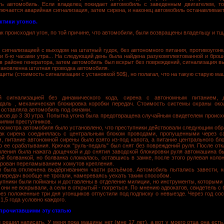
ть автомобиль. Если владелец покидает автомобиль c заведенным двигателем, т
ключается аварийная сигнализация, затем сирена, и наконец автомобиль останавливает
ктики угонов.
ак происходил угон, по той причине, что автомобили, были возвращены владельцу и т
сигнализацией с выходом на штатный гудок, без автономного питания, противоугонк
и 6-ю часами утра... На следующий день была найдена разукомплектованной и броше
в районе генератора, затем автомобиль был вскрыт без повреждений, сигнализация выр
тановленна штатная проводка автомобиля.
иты (стоимость сигнализации с установкой 50$), но полагал, что на такую старую маш
й сигнализацией без динамического кода, сирена с автономным питанием, 
едаль , механическая блокировка коробки передач. Стоимость системы охраны ок
 оставляла автомобиль под окнами.
часов до 3 30 утра. Попытка угона была предотвращена случайным свидетелем происх
виями преступников.
е осмотра автомобиля было установлено, что преступники действовали следующим обр
как сирена соединялась с центральным блоком проводами, пропущенными через са
, питание автономной сирены было взято из-под капота, а питание центрального бл
ло ее срабатывания. Крючок "руль-педаль" был снят без повреждений руля. После от
епления была нажата дощечкой и до снятия заводской блокировки руля автомашина бы
й болванкой, но болванка сломалась, оставшись в замке, после этого рулевая коло
ирован переламыванием хомутов крепления.
и была отключена выдёргиванием части разъёмов. Автомобиль пытались завести, к
 передач вообще не трогали, намереваясь уехать таким способом.
упники были пойманы и доставлены в отделение милиции, но инструменты, которыми 
они не вскрывали, а сели в открытый - погреться. По мнению адвокатов, свидетель с
ерез положенные три дня угонщиков отпустили под подписку о невыезде. Через год сос
1,5 года условно каждого.
 прочитавшими эту статью
ешил написать. У меня пока машины нет (мне 17 лет), а вот у моего отца она есть