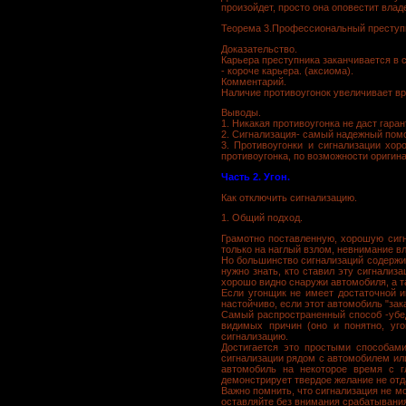
произойдет, просто она оповестит вла
Теорема 3.Профессиональный преступни
Доказательство.
Карьера преступника заканчивается в с
- короче карьера. (аксиома).
Комментарий.
Наличие противоугонок увеличивает вр
Выводы.
1. Никакая противоугонка не даст гаран
2. Сигнализация- самый надежный помо
3. Противоугонки и сигнализации хор
противоугонка, по возможности оригин
Часть 2. Угон.
Как отключить сигнализацию.
1. Общий подход.
Грамотно поставленную, хорошую сигн
только на наглый взлом, невнимание в
Но большинство сигнализаций содержит
нужно знать, кто ставил эту сигнализ
хорошо видно снаружи автомобиля, а 
Если угонщик не имеет достаточной и
настойчиво, если этот автомобиль "зак
Самый распространенный способ -убед
видимых причин (оно и понятно, уго
сигнализацию.
Достигается это простыми способами
сигнализации рядом с автомобилем или
автомобиль на некоторое время с г
демонстрирует твердое желание не отд
Важно помнить, что сигнализация не мо
оставляйте без внимания срабатывания