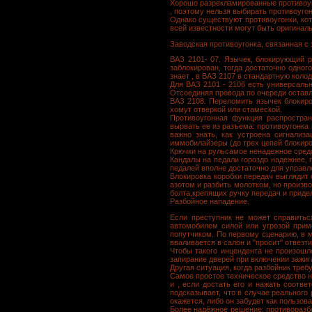
Хорошо разрекламированные противоуг
, поэтому нельзя выбирать противоугон
Однако существуют противоугонки, кот
всей известности могут быть оригинал
Заводская противоугонка, связанная с
ВАЗ 2101- 07. Язычек, блокирующий р
заблокирован, тогда достаточно одног
знает , в ВАЗ 2107 в стандартную коло
Для ВАЗ 2101 - 2106 есть универсальн
Отсоединяя провода по очереди оставл
ВАЗ 2108. Переломить язычек блокиро
хомут отверкой или стамеской.
Противоугонная функция распростран
вырвать ее из разъема: противоугонка
важно знать, как устроена сигнализ
иммобилайзеры (до трех цепей блокиро
Крючки на рульсамое ненадежное средс
Кандалы на педали гороздо надежнее,
педалей вполне достаточно для управ
Блокировка коробки передач выглядит 
азотом и разбить молотком, но произв
болта,крепящих ручку передач и придел
Разбойное нападение.
Если преступник не может справиться
автомобилем силой или угрозой приме
попутчиком. По первому сценарию, в 
вваливается в салон и "просит" отвезти
Чтобы такого инцендента не произошл
запирание дверей при включении зажиг
Другая ситуация, когда разбойник треб
Самое простое техническое средство на
и , если достать его и нажать соотв
подсказывает, что в случае реального
окажется, либо он забудет как пользов
Более надёжное решение: противоразбой