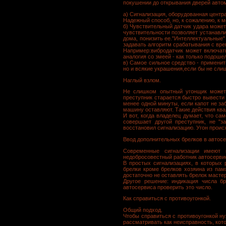
покушении до открывания дверей авто
а) Cигнализация, оборудованная центр
Надежный способ, но, к сожалению, к 
б) Чувствительный датчик удара может
чувствительности позволяет устанавли
дома, понизить ее."Интеллектуальные"
задавать алгоритм срабатывания с вр
Например:вибродатчик может включать
аналогия со змеей - как только подошел
в) Самое сильное средство - применит
но и всякие украшения,если бы не сл
Наглый взлом.
Не слишком опытный угонщик может 
преступник старается быстро вывести 
менее одной минуты, если капот не за
машину оставляют. Такие действия квал
И вот, когда владелец думает, что с
совершает другой преступник, не "з
восстановил сигнализацию. Угон происх
Ввод дополнительных брелков в автосе
Современные сигнализации имеют 
недобросовестный работник автосервиса
В простых сигнализациях, в которых 
брелки кроме брелков хозяина из памя
достаточно не оставлять брелок мастер
Другое решение: индикация числа бр
автосервиса проверить это число.
Как справиться с противоугонкой.
Общий подход.
Чтобы справиться с противоугонкой ну
рассматривать как неисправность, кот