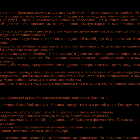
ляется от бортового аккумулятора, причем берется питание в салоне автомобиля. Изв
пно в большинстве автомобилей снизу. Оборвав этот провод, преступник обесточит с
я не будет. Сирена с автономным питанием, подсоединенная в общую цепь питан
й цепи питания, коротком замыкании, севшем аккумуляторе,то есть о причинах, п
сигнализации можно вывести из строя коротким замыканием бокового повторителя по
незда с небольшим усилием.
овреждена снаружи или залита быстро твердеющей пенкой, звук будет заглушен. Этот
жер).
на корпус автомобиля, может вывести из строя или снять с охраны многие сигнали
 действует во много раз сильнее.
оступна снаружи автомобиля. В "восьмерках" и "девятках" для соединения сирены с с
ством, слева от водителя. Этот сальник предназначен для подобных целей, но он дос
ыключена.
лизацией с помощью радиобрелка, очень удобно, но первые системы имели допущение
канировать), вручную или с помощью компьютера, если в системе нет антисканера (им
кодграбером. Принять приемником и записать в компьютер, затем воспроизвести в эфи
од, меняющийся с каждым нажатием кнопки брелка.
ь, то есть записать код с эфира, разобраться в нем и, если известно правило кодиро
 особенностей автомобиля позволяет найти подход к любому авто.
таллической линейкой просунутой в щель между стеклом и пенкой двери. Конструкцию 
.
з линейки, работа пойдет легче. Но надо знать в каком месте цеплять.
вердую отверку в замок и потянуть ее ручку вверх: замок откроется.
елей - применение стальной, твердосплавной болванки в форме ключа. При достаточн
ет замок.
ания секрета в автомобилях не применяют,уж очень он шумный.
ыдавить ветрячок и открыть дверь изнутри.
не позволяющих проникнуть в автомобиль не существует. Но есть несколько спос