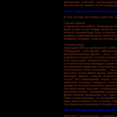
автомобиля позволяет эксплуатирова
безопасной остановки. На 10 секунд в
Часть 3. Два случая из реальной пра
В этих случаях достоверно известно, к
Случай первый.
Старенькая восьмёрка, оборудованная 
была угнана ночью между часом ночи 
питание сигнализации было отключено 
видимых повреждений руля, затем вос
Владелец сознавал слабость систем защ
Случай второй.
Новенький (800 км пробега) ВАЗ 21099.
Оборудован популярной тайваньско
дверей,блокировка крючок - руль - п
надёжности охранной системы и смело
Угон происходил приблизительно с 3 
в течение получаса наблюдал за дейст
Из показаний свидетеля и в результат
Сигнализация была отключена , так 
доступны из-под левого крыла. Причём
проводов, идущих к сирене, не вызва
вскрыт (без повреждений), педаль сц
зажигания пытались повернуть стально
заводской противоугонкой был демонт
Противоугонная функция сигнализаци
бросились бежать. Блокировку коробки
Далее события развивались так. Прест
Преступники показали, что автомобиль 
лица преступников и что-то путает. Ч
таки признали виновными и осудили на 
Часть 4. Методы угона, присланные
MESSAGE: Прочитал вашу страничку и р