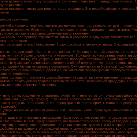
онки детально известны угонщикам и против них существуют стандартные приемы . Си
ку по рекламе.
орые оставляют место для творчества установщика. Это иммобилайзеры и система Bl
ьными.
 замком зажигания.
улевой механизм, переламывается достаточно большим усилием на руль. Особенно
о резкого движения. Если знать цвета проводов в замке зажигания, завести автомобил
дку можно вставить свой заготовленный замок зажигания.
ый прием: все провода отрывают от замка и собирают в одну кучу( включается все с
яют то,что нужно.
вки руля практически невозможно. Нужно разбирать механизм замка. Откручивать 
енных сигнализаций обычно очень слабая. У большинства тайваньских сигнализа
 выключится. У более сложных - это не поможет. Понадобиться восстанавливать завод
ация, важнее знать, как устроена штатная проводка автомобиля. Существуют бол
вки). Их демонтаж значительно сложнее, но общий подход тот же - восстановить штат
тво, какими бы они не казались солидными. Они снимаются за 3 секунды подгибанием
 потому что их плохо видно снаружи и снимаются они гороздо дольше перекусывание
ления автомобилем.
очень солидно и стоит очень дорого.Времени на демонтаж также занимает гораздо до
одитель в печати демонстрировал невозможность этой экзотической процедуры. На пра
ать ее снова, исключая блокировку.
 ни с сигнализацией ни с противоугонкой то у него остается только разбойное н
нения силы, (иногда оружия). Это может произойти во время остановки, на перекр
момент, когда вы останавливаитесь перед красным светофором, к машине подходит п
 куда-либо.
о, двери во время движения должны быть закрыты, чтобы процедура запирания не б
ания.
ует отдать ключ и оставить автомашину. Если преступник вооружён, то самое разумно
 этот случай Hi Jack. Предполагается, что помимо того брелка, который владелец отд
етствующую кнопку, пока преступник не уехал слишком далеко (10-60 метров), то а
 разбойного нападения этой функцией вряд ли можно будет воспользоваться потому, ч
аться этой функцией, если вообще будет в состоянии что-либо сообразить, либо прест
ная карточка. Эта карточка прячется в одежде владельца (отдельно от документов, д