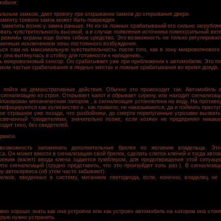
мобиля:
альным замком, дает тревогу при открывании замков до открывания двери.
моменту тревоги замок может быть поврежден.
 заметить возню у замка раньше. Но из-за ложных срабатываний его сильно загрубля
вать чувствительность высокой, а в случае появления источника помех(сильный вете
 режимы охраны еще более гибкое средство. Это возможность не только регулироват
еменным исключением зоны постоянного возбуждения.
ся сам на максимальную чувствительность после того, как в зону микроволнового
 ,она вытянулась в стойку для готовности к нападению...
ь микроволновый сенсор. Он срабатывает уже при приближении к автомобилю. Это по
ишком частые срабатывания в людных местах и ложные срабатывания во время дождя.
пойти на демонстративные действия. Обычно это происходит так. Автомобиль вс
сигнализацию из строя. Открывает капот и обрывает сирену, или находит сигнализац
блокирован механическим запором , а сигнализация установлена на виду. На против
ифицируются как хулиганство и , как правило, не наказываются, да и поймать престу
амое страшное уже позади, что разбойники, до смерти перепуганные угрозами вызват
асвеченный "свидетелями, значительно позже, если хозяин не предпринял никаки
одит тихо, без свидетелей.
рвисе.
возможность запоминать дополнительные брелки по желанию владельца. Это
. Он может ввести в сигнализацию свой брелок, сделать слепок ключей и тогда автом
режим (валет) ввода ключа задается тумблером, для предотвращения этой ситуац
ти сигнализаций (трудно представить, что это произойдет хоть раз ). В сигнализа
у автосервиса (об этом часто забывают).
елков, введенных в систему, миганием светодиода, если, конечно, владелец не
жно хорошо знать как она устроена или как устроен автомобиль на котором она стои
орую нужно устранить.