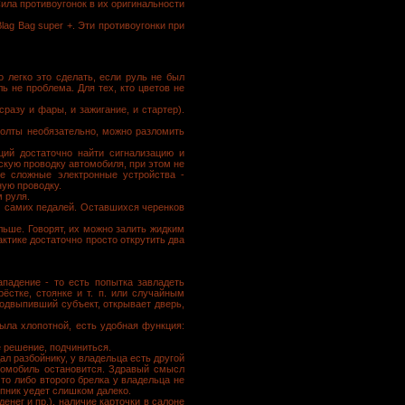
ла противоугонок в их оригинальности
ag Bag super +. Эти противоугонки при
 легко это сделать, если руль не был
ь не проблема. Для тех, кто цветов не
разу и фары, и зажигание, и стартер).
болты необязательно, можно разломить
ций достаточно найти сигнализацию и
скую проводку автомобиля, при этом не
ее сложные электронные устройства -
ную проводку.
 руля.
м самих педалей. Оставшихся черенков
льше. Говорят, их можно залить жидким
ктике достаточно просто открутить два
ападение - то есть попытка завладеть
ёстке, стоянке и т. п. или случайным
одвыпивший субъект, открывает дверь,
ыла хлопотной, есть удобная функция:
е решение, подчиниться.
ал разбойнику, у владельца есть другой
втомобиль остановится. Здравый смысл
то либо второго брелка у владельца не
упник уедет слишком далеко.
енег и пр.), наличие карточки в салоне