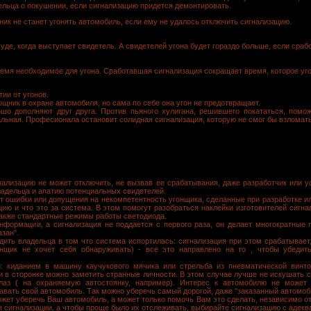
дельца о покушении, если сигнализацию придется демонтировать.
к не станет угонять автомобиль, если ему не удалось отключить сигнализацию.
уде, когда выступает свидетель. А свидетелей угона будет гораздо больше, если сра
емя необходимое для угона. Сработавшая сигнализация сокращает время, которое уго
тии от угонов.
щник в охране автомобиля, но сама по себе она угон не предотвращает.
ошо дополняют друг друга. Против пьяного хулигана, решившего покататься, помо
альная. Професионала остановит солидная сигнализация, которую не смог бы взломать
ализацию не может отключить, не вызвав ее срабатывания, даже разработчик или 
ладельца и апатию потенциальных свидетелей.
 ошибки или допущения на некомпетентность угонщика, сделанные при разработке ил
ацию и что это за система. В этом помогут разобраться наклейки изготовителей сигн
также стандартные режимы работы светодиода.
нформации, а сигнализация не поддается с первого раза, он делает многократные 
азан".
ить владельца в том что система испортилась: сигнализация при этом срабатывает, 
нщик не хочет себя обнаруживать) - все это направлено на то , чтобы убедит
: киданием в машину каучукового мячика или стрельба из пневматической винт
 в сторонке можно заметить странные личности. В этом случае лучше не искушать с
лаз ( на охраняемую автостоянку, например). Интерес к автомобилю не может
авать свой автомобиль. Так можно уберечь самый дорогой, даже "заказанный автомоб
жет уберечь Ваш автомобиль, а может только помочь Вам это сделать, независимо от 
 сигнализации, а чтобы проще было их отслеживать, выбирайте сигнализацию с адекв