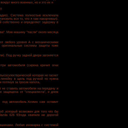
округ много военных, но и это их н
!!
адио). Система полностью исключала
ановить все то, что я там накорчевал).
й собственно и определяет задержку в
ва". Мою машину "пасли" около месяца
ают любого уровня А с механическими
ь оригинальные системы защиты тоже
ли). Под ручку задней двери загоняется
утри автомобиля (сирена кричит огни
пьезоэлектврической которая не гаснет
 линейку в щель под ручкой но нужна
 потянув за тросик капота.
 не ставить автомобили на передачу и
е защищена от "специалиста", и днем
 под автомобиль.Хозяин сам оставит
об ,который возможен для того что бы
azda 626 93года хватило не дорогой
ашинами. Любая иномарка с системой