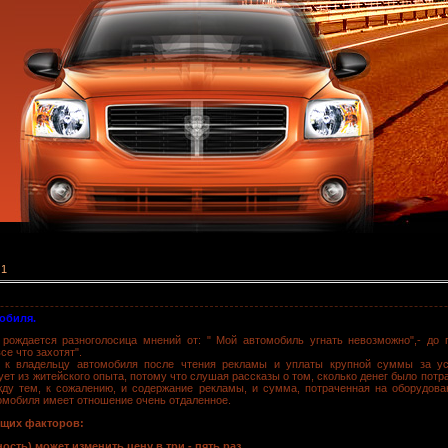
 1
обиля.
 рождается разноголосица мнений от: " Мой автомобиль угнать невозможно",- до
се что захотят".
т к владельцу автомобиля после чтения рекламы и уплаты крупной суммы за у
ет из житейского опыта, потому что слушая рассказы о том, сколько денег было потр
ду тем, к сожалению, и содержание рекламы, и сумма, потраченная на оборудова
омобиля имеет отношение очень отдаленное.
ющих факторов:
сть) может изменить цену в три - пять раз,