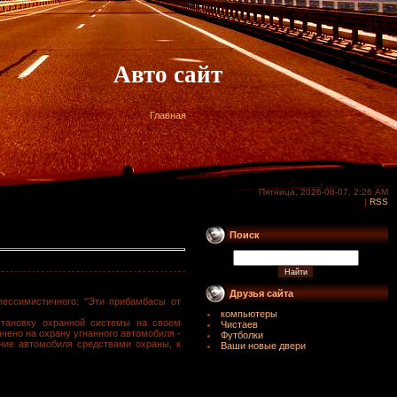
Авто сайт
Главная
Пятница, 2026-08-07, 2:26 AM
|
RSS
Поиск
Друзья сайта
 пессимистичного: "Эти прибамбасы от
компьютеры
становку охранной системы на своем
Чистаев
ачено на охрану угнанного автомобиля -
Футболки
ние автомобиля средствами охраны, к
Ваши новые двери