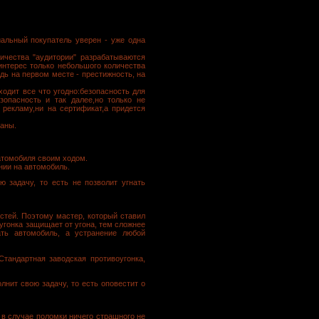
иальный покупатель уверен - уже одна
личества "аудитории" разрабатываются
интерес только небольшого количества
дь на первом месте - престижность, на
ходит все что угодно:безопасность для
зопасность и так далее,но только не
 рекламу,ни на сертификат,а придется
заны.
 атомобиля своим ходом.
нии на автомобиль.
 задачу, то есть не позволит угнать
астей. Поэтому мастер, который ставил
оугонка защищает от угона, тем сложнее
ать автомобиль, а устранение любой
Cтандартная заводская противоугонка,
нит свою задачу, то есть оповестит о
 в случае поломки ничего страшного не