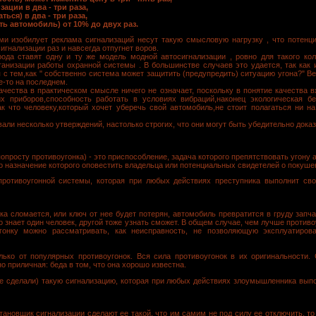
ации в два - три раза,
ься) в два - три раза,
ть автомобиль) от 10% до двух раз.
и изобилует реклама сигнализаций несут такую смысловую нагрузку , что потенц
игнализации раз и навсегда отпугнет воров.
орода ставят одну и ту же модель модной автосигнализации , ровно для такого ко
ганизации работы охранной системы . В большинстве случаев это удается, так как 
 с тем,как " собственно система может защитить (предупредить) ситуацию угона?" Ве
е-то на последнем.
чества в практическом смысле ничего не означает, поскольку в понятие качества в
их приборов,способность работать в условиях вибраций,наконец экологическая бе
к что человеку,который хочет уберечь свой автомобиль,не стоит полагаться ни на
ли несколько утверждений, настолько строгих, что они могут быть убедительно дока
опросту противоугонка) - это приспособление, задача которого препятствовать угону
о назначение которого оповестить владельца или потенциальных свидетелей о покуше
ротивоугонной системы, которая при любых действиях преступника выполнит свою
ка сломается, или ключ от нее будет потерян, автомобиль превратится в груду запч
 что знает один человек, другой тоже узнать сможет. В общем случае, чем лучше против
гонку можно рассматривать, как неисправность, не позволяющую эксплуатиров
ько от популярных противоугонок. Вся сила противоугонок в их оригинальности. 
о приличная: беда в том, что она хорошо известна.
е сделали) такую сигнализацию, которая при любых действиях злоумышленника выпол
становщик сигнализации сделают ее такой, что им самим не под силу ее отключить, то