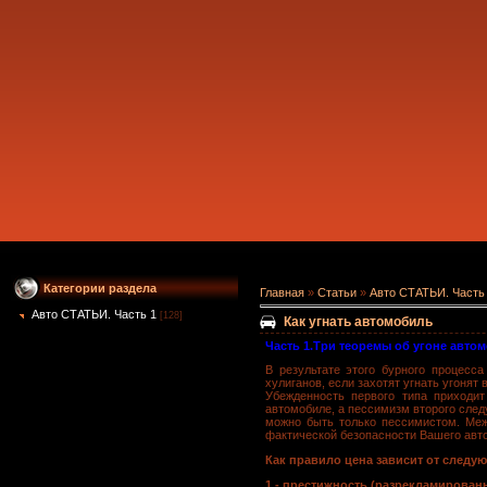
Категории раздела
Главная
»
Статьи
»
Авто СТАТЬИ. Часть
Авто СТАТЬИ. Часть 1
[128]
Как угнать автомобиль
Часть 1.Три теоремы об угоне автом
В результате этого бурного процесса
хулиганов, если захотят угнать угонят в
Убежденность первого типа приходи
автомобиле, а пессимизм второго следу
можно быть только пессимистом. Меж
фактической безопасности Вашего авт
Как правило цена зависит от следу
1 - престижность (разрекламированно