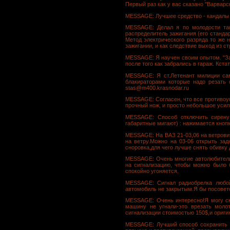
Первый раз как у вас сказано "Варварс
MESSAGE: Лучшее средство - кандалы на 
MESSAGE: Делал я по молодости так
распределитель зажигания (его стандар
Метод электрического разряда то же 
зажигании, и как следствие выход из с
MESSAGE: Я научен своим опытом. "За
после того как забрались в гараж. Кста
MESSAGE: Я ст.Летенант милиции сам
блакираторами которые надо резать
stas@m400.krasnodar.ru
MESSAGE: Согласен, что все противоуго
прочный нож, и просто небольшое усили
MESSAGE: Способ отключить сирену (
габаритные мигают) : нажимается кнопк
MESSAGE: На ВАЗ 21-03,06 на ветрович
на ветру.Можно на 03-06 открыть за
сноровка,для чего лучше снять обивку 
MESSAGE: Очень многие автолюбители 
на сигнализацию, чтобы можно было 
спокойно угоняется.
MESSAGE: Сигнал радиобрелка любой
автомобиль не закрытым.Я бы посовето
MESSAGE: Очень интересно!Я могу ска
машину не угнали-это врезать моло
сигнализации стоимостью 150$,и ориги
MESSAGE: Лучший способ сохранить 