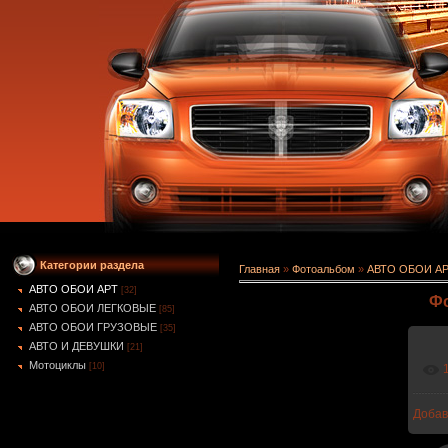
Категории раздела
Главная
»
Фотоальбом
»
АВТО ОБОИ А
АВТО ОБОИ АРТ
[32]
Фо
АВТО ОБОИ ЛЕГКОВЫЕ
[85]
АВТО ОБОИ ГРУЗОВЫЕ
[35]
АВТО И ДЕВУШКИ
[21]
Мотоциклы
[10]
Добав
1