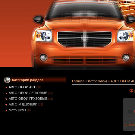
Категории раздела
Главная
»
Фотоальбом
»
АВТО ОБОИ А
АВТО ОБОИ АРТ
[32]
Фо
АВТО ОБОИ ЛЕГКОВЫЕ
[85]
АВТО ОБОИ ГРУЗОВЫЕ
[35]
АВТО И ДЕВУШКИ
[21]
Мотоциклы
[10]
Добав
1