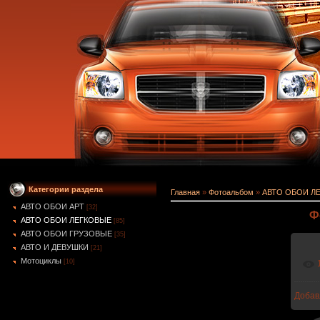
Категории раздела
Главная
»
Фотоальбом
»
АВТО ОБОИ Л
АВТО ОБОИ АРТ
[32]
Ф
АВТО ОБОИ ЛЕГКОВЫЕ
[85]
АВТО ОБОИ ГРУЗОВЫЕ
[35]
АВТО И ДЕВУШКИ
[21]
Мотоциклы
[10]
Добав
1