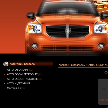
Категории раздела
Главная
»
Фотоальбом
»
АВТО ОБОИ Л
АВТО ОБОИ АРТ
[32]
Ф
АВТО ОБОИ ЛЕГКОВЫЕ
[85]
АВТО ОБОИ ГРУЗОВЫЕ
[35]
АВТО И ДЕВУШКИ
[21]
Мотоциклы
[10]
Добав
1