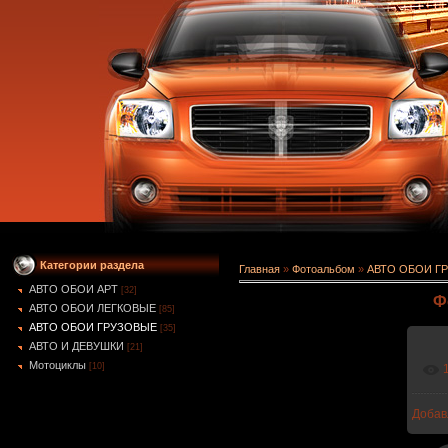
Категории раздела
Главная
»
Фотоальбом
»
АВТО ОБОИ Г
АВТО ОБОИ АРТ
[32]
Ф
АВТО ОБОИ ЛЕГКОВЫЕ
[85]
АВТО ОБОИ ГРУЗОВЫЕ
[35]
АВТО И ДЕВУШКИ
[21]
Мотоциклы
[10]
Добав
1