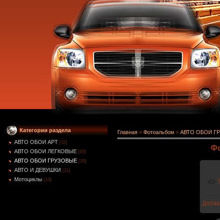
Категории раздела
Главная
»
Фотоальбом
»
АВТО ОБОИ Г
АВТО ОБОИ АРТ
[32]
Фо
АВТО ОБОИ ЛЕГКОВЫЕ
[85]
АВТО ОБОИ ГРУЗОВЫЕ
[35]
АВТО И ДЕВУШКИ
[21]
Мотоциклы
[10]
Добав
1