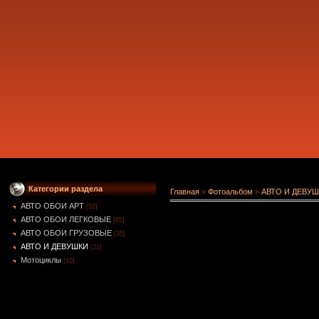
Категории раздела
Главная
»
Фотоальбом
»
АВТО И ДЕВУ
АВТО ОБОИ АРТ
[32]
АВТО ОБОИ ЛЕГКОВЫЕ
[85]
АВТО ОБОИ ГРУЗОВЫЕ
[35]
АВТО И ДЕВУШКИ
[21]
Мотоциклы
[10]