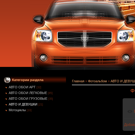
Категории раздела
Главная
»
Фотоальбом
»
АВТО И ДЕВУ
АВТО ОБОИ АРТ
[32]
Ф
АВТО ОБОИ ЛЕГКОВЫЕ
[85]
АВТО ОБОИ ГРУЗОВЫЕ
[35]
АВТО И ДЕВУШКИ
[21]
Мотоциклы
[10]
Добав
1