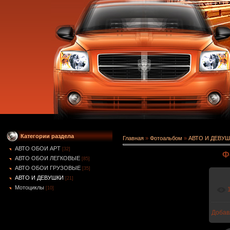
Категории раздела
Главная
»
Фотоальбом
»
АВТО И ДЕВУ
АВТО ОБОИ АРТ
[32]
Ф
АВТО ОБОИ ЛЕГКОВЫЕ
[85]
АВТО ОБОИ ГРУЗОВЫЕ
[35]
АВТО И ДЕВУШКИ
[21]
Мотоциклы
[10]
Добав
1