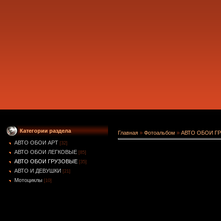
Категории раздела
Главная
»
Фотоальбом
»
АВТО ОБОИ Г
АВТО ОБОИ АРТ
[32]
АВТО ОБОИ ЛЕГКОВЫЕ
[85]
АВТО ОБОИ ГРУЗОВЫЕ
[35]
АВТО И ДЕВУШКИ
[21]
Мотоциклы
[10]