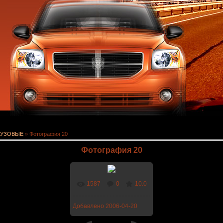
РУЗОВЫЕ
» Фотография 20
Фотография 20
1587
0
10.0
В реальном размере
Добавлено
2006-04-20
1024x768
/ 466.2Kb