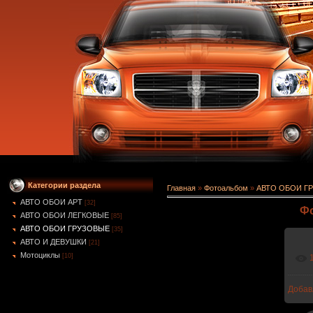
Категории раздела
Главная
»
Фотоальбом
»
АВТО ОБОИ Г
АВТО ОБОИ АРТ
[32]
Фо
АВТО ОБОИ ЛЕГКОВЫЕ
[85]
АВТО ОБОИ ГРУЗОВЫЕ
[35]
АВТО И ДЕВУШКИ
[21]
Мотоциклы
[10]
Добав
1