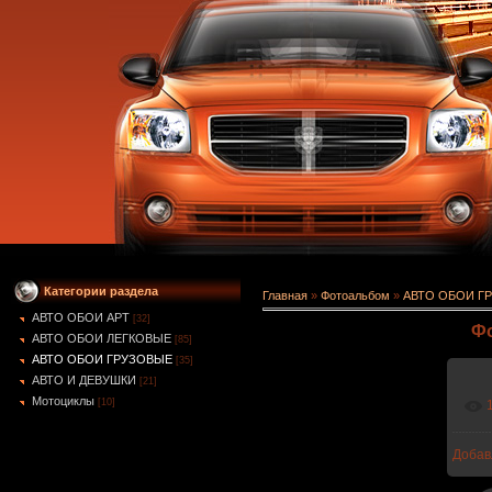
Категории раздела
Главная
»
Фотоальбом
»
АВТО ОБОИ Г
АВТО ОБОИ АРТ
[32]
Фо
АВТО ОБОИ ЛЕГКОВЫЕ
[85]
АВТО ОБОИ ГРУЗОВЫЕ
[35]
АВТО И ДЕВУШКИ
[21]
Мотоциклы
[10]
Добав
1