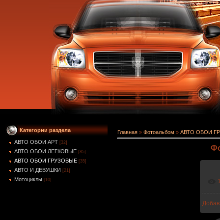
Категории раздела
Главная
»
Фотоальбом
»
АВТО ОБОИ Г
АВТО ОБОИ АРТ
[32]
Фо
АВТО ОБОИ ЛЕГКОВЫЕ
[85]
АВТО ОБОИ ГРУЗОВЫЕ
[35]
АВТО И ДЕВУШКИ
[21]
Мотоциклы
[10]
Добав
1