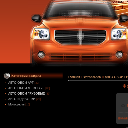
Категории раздела
Главная
»
Фотоальбом
»
АВТО ОБОИ Г
АВТО ОБОИ АРТ
[32]
Фо
АВТО ОБОИ ЛЕГКОВЫЕ
[85]
АВТО ОБОИ ГРУЗОВЫЕ
[35]
АВТО И ДЕВУШКИ
[21]
Мотоциклы
[10]
Добав
1