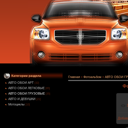
Категории раздела
Главная
»
Фотоальбом
»
АВТО ОБОИ Г
АВТО ОБОИ АРТ
[32]
Фо
АВТО ОБОИ ЛЕГКОВЫЕ
[85]
АВТО ОБОИ ГРУЗОВЫЕ
[35]
АВТО И ДЕВУШКИ
[21]
Мотоциклы
[10]
Добав
1