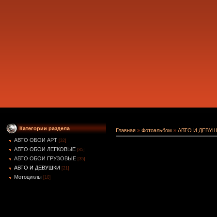
Категории раздела
Главная
»
Фотоальбом
»
АВТО И ДЕВУ
АВТО ОБОИ АРТ
[32]
АВТО ОБОИ ЛЕГКОВЫЕ
[85]
АВТО ОБОИ ГРУЗОВЫЕ
[35]
АВТО И ДЕВУШКИ
[21]
Мотоциклы
[10]