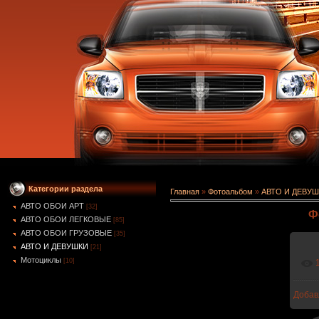
Категории раздела
Главная
»
Фотоальбом
»
АВТО И ДЕВУ
АВТО ОБОИ АРТ
[32]
Ф
АВТО ОБОИ ЛЕГКОВЫЕ
[85]
АВТО ОБОИ ГРУЗОВЫЕ
[35]
АВТО И ДЕВУШКИ
[21]
Мотоциклы
[10]
Добав
1